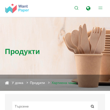


Продукти
У дома
Продукти
Хартиена чаша