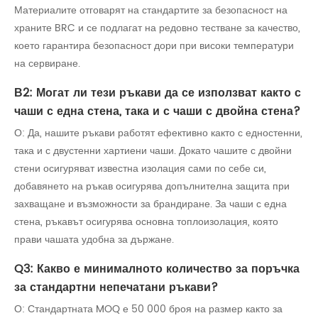
Материалите отговарят на стандартите за безопасност на
храните BRC и се подлагат на редовно тестване за качество,
което гарантира безопасност дори при високи температури
на сервиране.
В2: Могат ли тези ръкави да се използват както с
чаши с една стена, така и с чаши с двойна стена?
О: Да, нашите ръкави работят ефективно както с едностенни,
така и с двустенни хартиени чаши. Докато чашите с двойни
стени осигуряват известна изолация сами по себе си,
добавянето на ръкав осигурява допълнителна защита при
захващане и възможности за брандиране. За чаши с една
стена, ръкавът осигурява основна топлоизолация, която
прави чашата удобна за държане.
Q3: Какво е минималното количество за поръчка
за стандартни непечатани ръкави?
О: Стандартната MOQ е 50 000 броя на размер както за