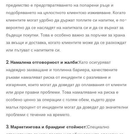
предимство е предотвратяването на попарени ръце и
подобряването на цялостното клиентско изживяване. Когато
клиентите могат удобно да държат топлите си напитки, е по-
вероятно да се насладят на напитката си и да се върнат за
бъдещи покупки. Това е особено важно за поръчки за храна
за вкъщи и доставка, когато клиентите може да се разхождат
или пътуват с напитките си.
2. Намалена отговорност и жалби:
Като осигуряват
надеждно захващане и топлинна бариера, качествените
ръкави намаляват риска от инциденти с разливане и
изгаряния, които могат да доведат до оплаквания от клиенти
или дори правни проблеми. Това намаляване на риска е
особено ценно за операции с голям обем, където дори
малък процент от инциденти могат да доведат до значителни
проблеми с течение на времето.
3. Маркетингова и брандинг стойност:
Специално