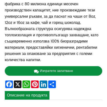
фабрика с 80 милиона единици месечен
производствен капацитет, ние произвеждаме тези
универсални ръкави, за да паснат на чаши от 8oz,
12oz и 16oz за кафе, чай и горещ шоколад.
Вълнообразната структура осигурява надеждна
топлоизолация и противоплъзгащо захващане, като
същевременно използва 100% биоразградими
материали, предоставяйки хигиенични, рентабилни
решения за опаковане за предприятия с големи
количества напитки.
Изпратете запитване
Facebook
X
WhatsApp
Pinterest
LinkedIn
Share
Описание на продукта