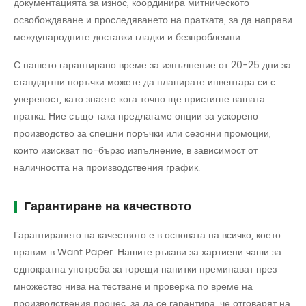
документацията за износ, координира митническото
освобождаване и проследяването на пратката, за да направи
международните доставки гладки и безпроблемни.
С нашето гарантирано време за изпълнение от 20-25 дни за
стандартни поръчки можете да планирате инвентара си с
увереност, като знаете кога точно ще пристигне вашата
пратка. Ние също така предлагаме опции за ускорено
производство за спешни поръчки или сезонни промоции,
които изискват по-бързо изпълнение, в зависимост от
наличността на производствения график.
Гарантиране на качеството
Гарантирането на качеството е в основата на всичко, което
правим в Want Paper. Нашите ръкави за хартиени чаши за
еднократна употреба за горещи напитки преминават през
множество нива на тестване и проверка по време на
производствения процес, за да се гарантира, че отговарят на