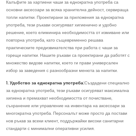
Калъфите за хартиени чаши за еднократна употреба са
основни аксесоари за всяка хранителна дейност, сервираща
топли напитки. Проектирани за приложения за еднократна
употреба, тези ръкави осигуряват хигиенично и удобно
решение, което елиминира необходимостта от измиване или
повторна употреба, като същевременно решава
практическите предизвикателства при работа с чаши за
горещи напитки. Нашите ръкави са проектирани да работят с
множество видове напитки, което ги прави универсален
избор за заведения с разнообразни менюта за напитки.
1. Удобство за еднократна употреба:
Създадени специално
за еднократна употреба, тези ръкави осигуряват максимална
хигиена и премахват необходимостта от почистване,
съхранение или управление на инвентара на аксесоари за
многократна употреба. Персоналът може просто да постави
нов ръкав за всеки клиент, поддържайки високи санитарни
стандарти с минимални оперативни усилия.