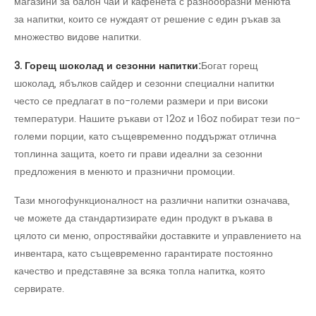
магазини за балон чай и кафенета с разнообразни менюта
за напитки, които се нуждаят от решение с един ръкав за
множество видове напитки.
3. Горещ шоколад и сезонни напитки:
Богат горещ
шоколад, ябълков сайдер и сезонни специални напитки
често се предлагат в по-големи размери и при високи
температури. Нашите ръкави от 12oz и 16oz побират тези по-
големи порции, като същевременно поддържат отлична
топлинна защита, което ги прави идеални за сезонни
предложения в менюто и празнични промоции.
Тази многофункционалност на различни напитки означава,
че можете да стандартизирате един продукт в ръкава в
цялото си меню, опростявайки доставките и управлението на
инвентара, като същевременно гарантирате постоянно
качество и представяне за всяка топла напитка, която
сервирате.