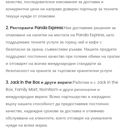
качество, последователни изисквания за доставка и
конкурентни цени ни направи доверен партньор за техните
текущи нужди от опаковки.
2. Ресторанти Panda Express:
Ние доставяме решения за
опаковане на напитки на местата на Panda Express, като
поддържаме техните услуги за горещ чай и кафе с
безопасни за храна, съвместими ръкави. Нашите продукти
поддържат постоянно качество при големи обеми на пратки
и отговарят на всички международни стандарти за
безопасност на храните за търговски хранителни услуги.
3. Jack in the Box и други вериги:
Работим и с Jack in the
Box, Family Mart, NomNom и други регионални и
международни вериги. Всяко партньорство е изградено
върху нашата способност да предоставяме постоянно
качество, надеждни срокове за доставка и отзивчиво
обслужване на клиентите, което отговаря на уникалните
нужди на всяка марка.