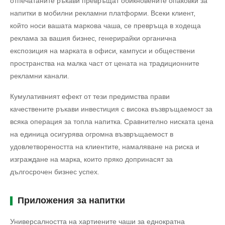
отпечатаните ръкави превръщат обикновените опаковки за
напитки в мобилни рекламни платформи. Всеки клиент,
който носи вашата маркова чаша, се превръща в ходеща
реклама за вашия бизнес, генерирайки органична
експозиция на марката в офиси, кампуси и обществени
пространства на малка част от цената на традиционните
рекламни канали.
Кумулативният ефект от тези предимства прави
качествените ръкави инвестиция с висока възвръщаемост за
всяка операция за топла напитка. Сравнително ниската цена
на единица осигурява огромна възвръщаемост в
удовлетвореността на клиентите, намаляване на риска и
изграждане на марка, които пряко допринасят за
дългосрочен бизнес успех.
Приложения за напитки
Универсалността на хартиените чаши за еднократна