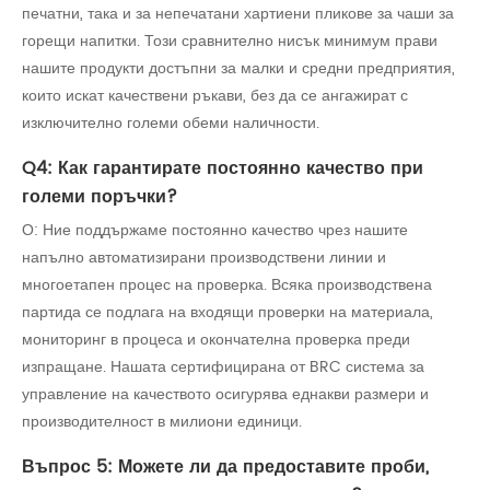
печатни, така и за непечатани хартиени пликове за чаши за
горещи напитки. Този сравнително нисък минимум прави
нашите продукти достъпни за малки и средни предприятия,
които искат качествени ръкави, без да се ангажират с
изключително големи обеми наличности.
Q4: Как гарантирате постоянно качество при
големи поръчки?
О: Ние поддържаме постоянно качество чрез нашите
напълно автоматизирани производствени линии и
многоетапен процес на проверка. Всяка производствена
партида се подлага на входящи проверки на материала,
мониторинг в процеса и окончателна проверка преди
изпращане. Нашата сертифицирана от BRC система за
управление на качеството осигурява еднакви размери и
производителност в милиони единици.
Въпрос 5: Можете ли да предоставите проби,