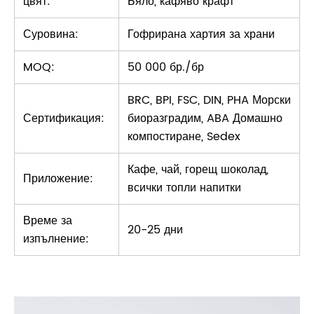
цвят:
Бяло, кафяво крафт
Суровина:
Гофрирана хартия за храни
MOQ:
50 000 бр./бр
BRC, BPI, FSC, DIN, PHA Морски
Сертификация:
биоразградим, ABA Домашно
компостиране, Sedex
Кафе, чай, горещ шоколад,
Приложение:
всички топли напитки
Време за
20-25 дни
изпълнение: