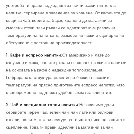
употреба ги прави подходящи за почти всеки тип топла
напитка, сервирана в заведения за хранене. От кафенета до
къщи за чай, вериги за бързо хранене до магазини за
смесени стоки, тези ръкави се адаптират към различни
температури на напитките, размери на чаши и сценарии на
обслужване с постоянна производителност.
1. Кафе и еспресо напитки:
От американо и лате до
капучино и мока, нашите ръкави се справят с всички напитки
на основата на кафе с надеждна топлоизолация.
Гофрираната структура ефективно блокира високите
температури на прясно приготвените еспресо напитки, като
същевременно поддържа удобен захват за клиентите.
2. Чай и специални топли напитки:
Независимо дали
сервирате черен чай, зелен чай, чай лате или билкови
отвари, нашите ръкави осигуряват същото ниво на защита и
сцепление. Това ги прави идеални за магазини за чай,