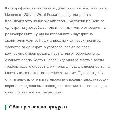
Като професионален производител на опаковки, базиран в
Циндао от 2017 г., Want Paper е специализиран в
производството на висококачествени хартиени пликове за
еднократна употреба за топли напитки, които отговарят на
разнообразните нужди на глобалната индустрия за
хранителни услуги. Нашите продукти са проектирани за
удобство за еднократна употреба, без да се прави
компромис с производителността или отговорността за
околната среда, което ги прави идеални за места с голям
трафик, където скоростта, хигиената и удовлетвореността на
клиентите са от първостепенно значение. С девет години
опит в индустрията и партньорства с водещи международни
вериги, ние доставяме надеждни решения за опаковане, на
които фирмите могат да разчитат.
Общ преглед на продукта