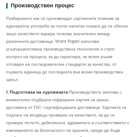
Производствен процес
Разбирането как се произвеждат хартиените пликове за
еднократна употреба за топли напитки помага да се обясни
защо качеството варира толкова значително между
различните доставчици. Want Paper използва
усъвършенствана производствена технология и строг
контрол на процеса, за да гарантира, че всеки ръкав
отговаря на последователни стандарти за качество, от
първата единица до последната във всеки производствен
цикъл.
1. Подготовка на суровината:
Производството започва с
внимателно подбрана гофрирана хартия за храни,
доставяна от FSC-сертифицирани доставчици. Хартията се
подлага на входяща проверка на качеството, за да се
провери теглото, дебелината, здравината и съответствието с
изискванията за безопасност на храните, преди да бъде