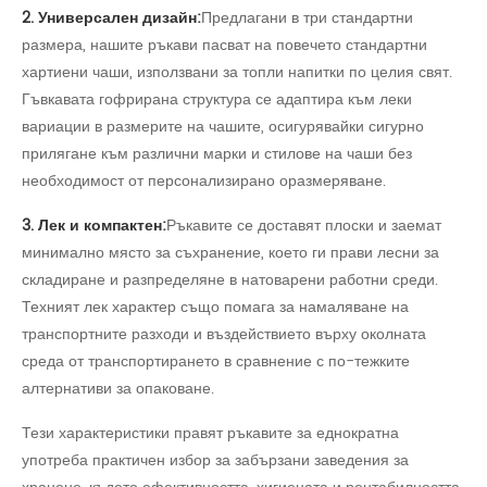
2. Универсален дизайн:
Предлагани в три стандартни
размера, нашите ръкави пасват на повечето стандартни
хартиени чаши, използвани за топли напитки по целия свят.
Гъвкавата гофрирана структура се адаптира към леки
вариации в размерите на чашите, осигурявайки сигурно
прилягане към различни марки и стилове на чаши без
необходимост от персонализирано оразмеряване.
3. Лек и компактен:
Ръкавите се доставят плоски и заемат
минимално място за съхранение, което ги прави лесни за
складиране и разпределяне в натоварени работни среди.
Техният лек характер също помага за намаляване на
транспортните разходи и въздействието върху околната
среда от транспортирането в сравнение с по-тежките
алтернативи за опаковане.
Тези характеристики правят ръкавите за еднократна
употреба практичен избор за забързани заведения за