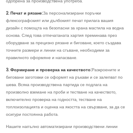
одобрена за производствена употреба.
2. Печат и рязане:
За персонализирани поръчки
флексографският или дълбокият печат прилага вашия
дизайн с помощта на безопасни за храна мастила на водна
основа. След това отпечатаната хартия преминава през
оборудване за прецизно рязане и биговане, което създава
точните размери и линии на сгъване, необходими за
правилното оформяне и напасване.
3. Формиране и проверка на качеството:
Разкроените и
биговани заготовки се оформят на ръкави и се залепват по
шева. Всяка производствена партида се подлага на
произволно вземане на проби и тестване на качеството,
включително проверка на годността, тестване на
топлоизолацията и оценка на якостта на свързване, за да се
осигури постоянна работа.
Нашите напълно автоматизирани производствени линии