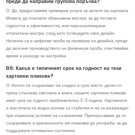
преди да направим групова поръчка?
О: Да, предоставяме примерни услуги за целите на оценката.
Можете да поискате обикновени мостри, за да тествате
годността и ефективността, или персонализирани
отпечатани мостри, след като потвърдите своя дизайн.
Налични са и цифрови проби за проверка на дизайна, преди
да започне производството на физическа проба, спестявайки
време и разходи за настройка.
В6: Какъв е типичният срок на годност на тези
хартиени пликове?
О: Когато се съхраняват на хладно и сухо място, далеч от
пряка слънчева светлина и влага, нашите хартиени пликове
имат срок на годност приблизително 2-3 години. Хартиените
и мастилата на водна основа са стабилни и не се разграждат
при нормални условия на съхранение. Препоръчваме да ги
съхранявате в оригиналната им опаковка до употреба, за да
поддържате оптимално състояние.