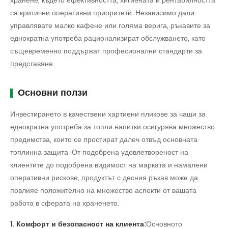
хранене, където ефективността, хигиената и рентабилността
са критични оперативни приоритети. Независимо дали
управлявате малко кафене или голяма верига, ръкавите за
еднократна употреба рационализират обслужването, като
същевременно поддържат професионални стандарти за
представяне.
Основни ползи
Инвестирането в качествени хартиени пликове за чаши за
еднократна употреба за топли напитки осигурява множество
предимства, които се простират далеч отвъд основната
топлинна защита. От подобрена удовлетвореност на
клиентите до подобрена видимост на марката и намалени
оперативни рискове, продуктът с десния ръкав може да
повлияе положително на множество аспекти от вашата
работа в сферата на храненето.
1. Комфорт и безопасност на клиента:
Основното