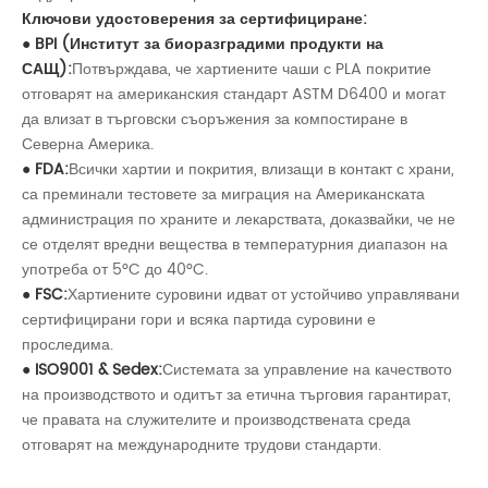
Ключови удостоверения за сертифициране:
● BPI (Институт за биоразградими продукти на
САЩ):
Потвърждава, че хартиените чаши с PLA покритие
отговарят на американския стандарт ASTM D6400 и могат
да влизат в търговски съоръжения за компостиране в
Северна Америка.
● FDA:
Всички хартии и покрития, влизащи в контакт с храни,
са преминали тестовете за миграция на Американската
администрация по храните и лекарствата, доказвайки, че не
се отделят вредни вещества в температурния диапазон на
употреба от 5°C до 40°C.
● FSC:
Хартиените суровини идват от устойчиво управлявани
сертифицирани гори и всяка партида суровини е
проследима.
● ISO9001 & Sedex:
Системата за управление на качеството
на производството и одитът за етична търговия гарантират,
че правата на служителите и производствената среда
отговарят на международните трудови стандарти.