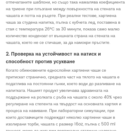
отпечатаните шаблони, но също така намалява коефициента
на триене при плъзгане между повърхността на стената на
чашата и потта на ръцете. При реални тестове, хартиена
чаша за студена напитка, пълна с кубчета лед, поставена в
стая с температура 26°C за 30 минути, показа само малко
количество кондензат от външната страна на стената на
чашата, което не се стичаше, за да намокри пръстите.
2. Проверка на устойчивост на натиск и
способност против усукване
Когато обикновените еднослойни хартиени чаши се
притискат странично, средната част на тялото на чашата е
податлива на постоянни гънки, което води до разливане на
напитката. Нашият продукт увеличава здравината на
поддържане на ролката с ръба на чашата с около 40% чрез
регулиране на степента на твърдост на основната хартия и
процеса на навиване. При лабораторни симулации, при
които доставчиците подреждат няколко хартиени чаши в
изолирани торби, чашата с размер 16oz, пълна с 500 ml
течност, може да издържи вертикално статично налягане