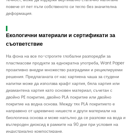
повече от пет пъти собственото си тегло без значителна
деформация.
Екологични материали и сертификати за
съответствие
На фона на все по-строгите глобални разпоредби за
пластмасови продукти за еднократна употреба, Want Paper
проактивно внедри множество разградими и рециклируеми
решения. Предлаганата от нас хартиена чаша за студени
напитки може да използва крафт хартия, бяла хартия или
диамантена хартия като основен материал, съчетан с
двойно PE покритие, двойно PLA покритие или двойно
покритие на водна основа. Между тях PLA покритието е
направено от царевично нишесте и други материали на
биологична основа и може напълно да се разложи на вода и
въглероден диоксид в рамките на 90 дни при условия на
индустриално компостиране.