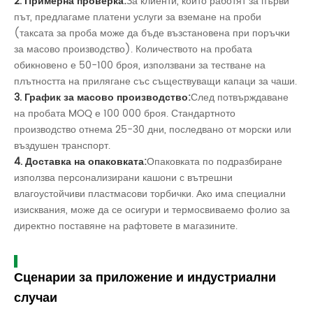
2. Примерна проверка:
За клиенти, които работят за първи
път, предлагаме платени услуги за вземане на проби
(таксата за проба може да бъде възстановена при поръчки
за масово производство). Количеството на пробата
обикновено е 50-100 броя, използвани за тестване на
плътността на прилягане със съществуващи капаци за чаши.
3. График за масово производство:
След потвърждаване
на пробата MOQ е 100 000 броя. Стандартното
производство отнема 25-30 дни, последвано от морски или
въздушен транспорт.
4. Доставка на опаковката:
Опаковката по подразбиране
използва персонализирани кашони с вътрешни
влагоустойчиви пластмасови торбички. Ако има специални
изисквания, може да се осигури и термосвиваемо фолио за
директно поставяне на рафтовете в магазините.
Сценарии за приложение и индустриални
случаи