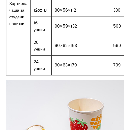
Хартиена
чаша за
12oz-B
80×56×112
330
студени
16
напитки
90×59×132
500
унции
20
90×62×153
590
унции
24
90×63×179
709
унции