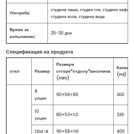
студена чаша, студен сок, студено кафе,
Употреба:
студена кола, студена вода
Време за
25-30 дни
изпълнение:
Спецификация на продукта
Размери
Капацит
стил
Размер
отгоре*отдолу*височина
(ml)
(mm)
8
90×56×85
300
унции
10
80×53×112
330
унции
12oz-A
90×58×110
400