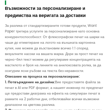
Възможности за персонализиране и
предимства на веригата за доставки
За разлика от стандартизираните готови продукти, Want
Paper третира услугите за персонализиране като основна
конкурентоспособност. От флексографски печат на шарки на
чаши до етикетиране на логото на външната картонена
кутия, ние можем да възстановим всичко 1:1 според
визуалните насоки на вашата марка. Дори за прост печат на
черно-бял текст можем да регулираме концентрацията на
мастилото и броя на линиите на анилоксовата ролка, за да
осигурим ясни ръбове на текста без неравности.
Описание на процеса на персонализиране:
1. Потвърждение на дизайна:
Вие предоставяте файла за
печат в AI или PDF формат, а нашият инженер по предпечат
ще предостави диаграма на ефекта на симулиран печат в
рамките на 2 работни дни, отбелязвайки всички възможни
диапазони на цветова разлика.