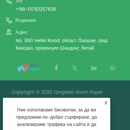

Тел
+86-13793257636

Подвижен

Адрес
No. 860 Hefei Road, област Лаошан, град
Кингдао, провинция Шандонг, Китай
Copyright © 2025 Qingdao Want Paper
Packaging Co., Ltd. Всички права запазени.
X
Ние използваме бисквитки, за да ви
Links
|
Sitemap
|
RSS
|
XML
|
Политика за
предложим по-добро сърфиране, да
поверителност
анализираме трафика на сайта и да