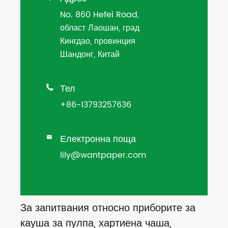
No. 860 Hefei Road,
област Лаошан, град
Кингдао, провинция
Шандонг, Китай
Тел

+86-13793257636
Електронна поща

lily@wantpaper.com
За запитвания относно приборите за
кауша за пулпа, хартиена чаша,