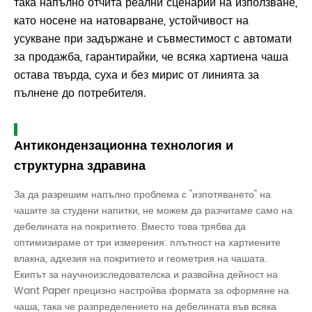
така напълно отчита реални сценарии на използване,
като носене на натоварване, устойчивост на
усукване при задържане и съвместимост с автомати
за продажба, гарантирайки, че всяка хартиена чаша
остава твърда, суха и без мирис от линията за
пълнене до потребителя.
Антикондензационна технология и
структурна здравина
За да разрешим напълно проблема с "изпотяването" на
чашите за студени напитки, не можем да разчитаме само на
дебелината на покритието. Вместо това трябва да
оптимизираме от три измерения: плътност на хартиените
влакна, адхезия на покритието и геометрия на чашата.
Екипът за научноизследователска и развойна дейност на
Want Paper прецизно настройва формата за оформяне на
чаша, така че разпределението на дебелината във всяка