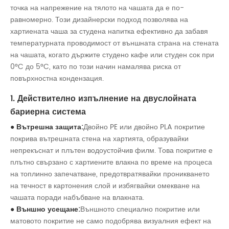
точка на напрежение на тялото на чашата да е по-
равномерно. Този дизайнерски подход позволява на
хартиената чаша за студена напитка ефективно да забавя
температурната проводимост от външната страна на стената
на чашата, когато държите студено кафе или студен сок при
0°C до 5°C, като по този начин намалява риска от
повърхностна кондензация.
1. Действително изпълнение на двуслойната
бариерна система
● Вътрешна защита:
Двойно PE или двойно PLA покритие
покрива вътрешната стена на хартията, образувайки
непрекъснат и плътен водоустойчив филм. Това покритие е
плътно свързано с хартиените влакна по време на процеса
на топлинно запечатване, предотвратявайки проникването
на течност в картонения слой и избягвайки омекване на
чашата поради набъбване на влакната.
● Външно усещане:
Външното специално покритие или
матовото покритие не само подобрява визуалния ефект на