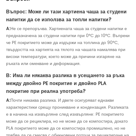
Въпрос: Може ли тази хартиена чаша за студени
напитки да се използва за топли напитки?
A:
Не се препоръчва. Хартиената чаша за студени напитки е
предназначена за студени напитки при 0°C до 10°C. Въпреки
че PE покритието може да издържи на топлина до 90°C,
твърдостта на хартията на тялото на чашата намалява при
високи температури, което може да причини изгаряне на
ръката или омекване и деформация.
В: Има ли някаква разлика в усещането за ръка
между двойно PE покритие и двойно PLA
покритие при реална употреба?
A:
Почти никаква разлика. И двете осигуряват еднакви
характеристики срещу проникване и кондензация. Разликата
е в начина на изхвърляне след изхвърляне: PE покритието
може да се рециклира, но не може да се компостира, докато
PLA покритието може да се компостира промишлено, но не
трябва да се смесва с обикновени потоци за рециклиране на