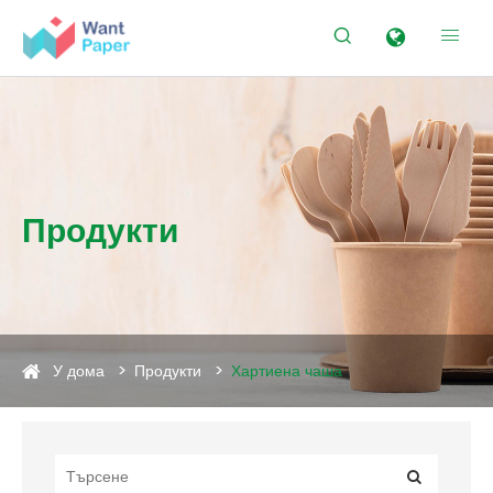


Продукти
У дома
Продукти
Хартиена чаша