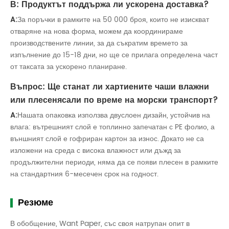
В: Продуктът поддържа ли ускорена доставка?
A:
За поръчки в рамките на 50 000 броя, които не изискват
отваряне на нова форма, можем да координираме
производствените линии, за да съкратим времето за
изпълнение до 15-18 дни, но ще се прилага определена част
от таксата за ускорено планиране.
Въпрос: Ще станат ли хартиените чаши влажни
или плесенясали по време на морски транспорт?
A:
Нашата опаковка използва двуслоен дизайн, устойчив на
влага: вътрешният слой е топлинно запечатан с PE фолио, а
външният слой е гофриран картон за износ. Докато не са
изложени на среда с висока влажност или дъжд за
продължителни периоди, няма да се появи плесен в рамките
на стандартния 6-месечен срок на годност.
Резюме
В обобщение, Want Paper, със своя натрупан опит в