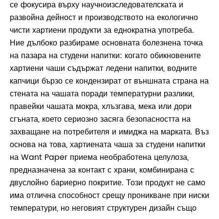
се фокусира върху научноизследователската и
развойна дейност и производството на екологично
чисти хартиени продукти за еднократна употреба.
Ние дълбоко разбираме основната болезнена точка
на пазара на студени напитки: когато обикновените
хартиени чаши съдържат ледени напитки, водните
капчици бързо се кондензират от външната страна на
стената на чашата поради температурни разлики,
правейки чашата мокра, хлъзгава, мека или дори
сгъната, което сериозно засяга безопасността на
захващане на потребителя и имиджа на марката. Въз
основа на това, хартиената чаша за студени напитки
на Want Paper приема необработена целулоза,
предназначена за контакт с храни, комбинирана с
двуслойно бариерно покритие. Този продукт не само
има отлична способност срещу проникване при ниски
температури, но неговият структурен дизайн също