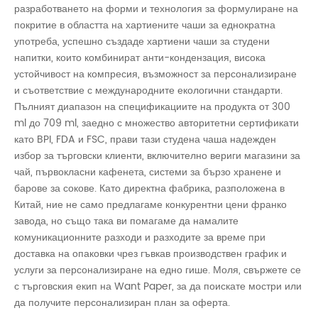
разработването на форми и технология за формулиране на
покритие в областта на хартиените чаши за еднократна
употреба, успешно създаде хартиени чаши за студени
напитки, които комбинират анти-кондензация, висока
устойчивост на компресия, възможност за персонализиране
и съответствие с международните екологични стандарти.
Пълният диапазон на спецификациите на продукта от 300
ml до 709 ml, заедно с множество авторитетни сертификати
като BPI, FDA и FSC, прави тази студена чаша надежден
избор за търговски клиенти, включително вериги магазини за
чай, първокласни кафенета, системи за бързо хранене и
барове за сокове. Като директна фабрика, разположена в
Китай, ние не само предлагаме конкурентни цени франко
завода, но също така ви помагаме да намалите
комуникационните разходи и разходите за време при
доставка на опаковки чрез гъвкав производствен график и
услуги за персонализиране на едно гише. Моля, свържете се
с търговския екип на Want Paper, за да поискате мостри или
да получите персонализиран план за оферта.