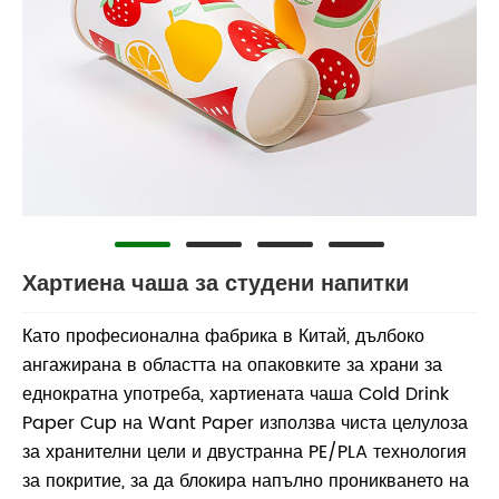
Хартиена чаша за студени напитки
Като професионална фабрика в Китай, дълбоко
ангажирана в областта на опаковките за храни за
еднократна употреба, хартиената чаша Cold Drink
Paper Cup на Want Paper използва чиста целулоза
за хранителни цели и двустранна PE/PLA технология
за покритие, за да блокира напълно проникването на