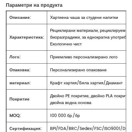
Параметри на продукта
Описание:
Хартиена чаша за студени напитки
Рециклирани материали, рециклируеми,
Характеристика:
биоразградими, за еднократна употреба,
Екологично чист
Лого:
Приемливо персонализирано лого
Опаковка:
Персонализирано опаковане
материал:
Крафт хартия/Бяла хартия/Диамант
Двойно PE покритие, двойно PLA покритие
Покритие
двойна водна основа
MOQ:
100 000 бр./бр
Сертификация:
BPI/FDA/BRC/Sedex/FSC/ISO9001/DIN