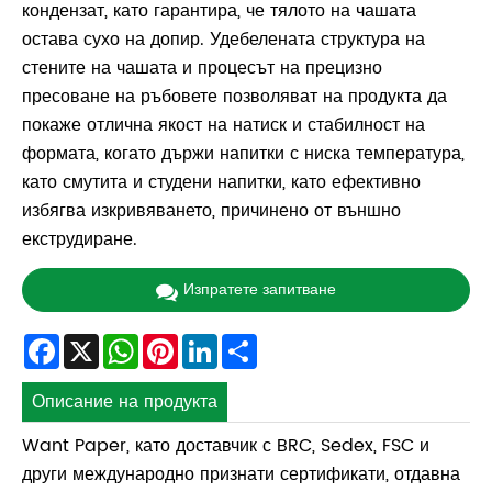
кондензат, като гарантира, че тялото на чашата
остава сухо на допир. Удебелената структура на
стените на чашата и процесът на прецизно
пресоване на ръбовете позволяват на продукта да
покаже отлична якост на натиск и стабилност на
формата, когато държи напитки с ниска температура,
като смутита и студени напитки, като ефективно
избягва изкривяването, причинено от външно
екструдиране.
Изпратете запитване
Facebook
X
WhatsApp
Pinterest
LinkedIn
Share
Описание на продукта
Want Paper, като доставчик с BRC, Sedex, FSC и
други международно признати сертификати, отдавна