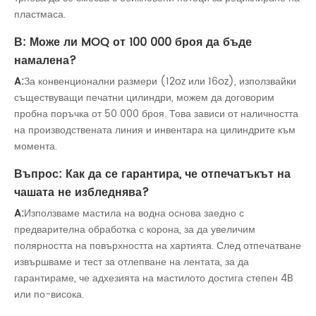
пластмаса.
В: Може ли MOQ от 100 000 броя да бъде
намалена?
A:
За конвенционални размери (12oz или 16oz), използвайки
съществуващи печатни цилиндри, можем да договорим
пробна поръчка от 50 000 броя. Това зависи от наличността
на производствената линия и инвентара на цилиндрите към
момента.
Въпрос: Как да се гарантира, че отпечатъкът на
чашата не избледнява?
A:
Използваме мастила на водна основа заедно с
предварителна обработка с корона, за да увеличим
полярността на повърхността на хартията. След отпечатване
извършваме и тест за отлепване на лентата, за да
гарантираме, че адхезията на мастилото достига степен 4B
или по-висока.