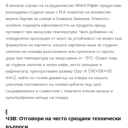
В минали случаи на сътрудничество Want Paper предостави
разградими студени чаши с PLA покритие на множество
вериги барове за сокове в Северна Америка. Клиентът
особено подчерта ефективността на продукта срещу
чупливост при минусови температури. Чрез добавяне на
определена пропорция от агент за устойчивост на мокро към
формулата на хартията, нашата хартиена чаша за студени
напитки не показва разслояване или пукнатини от картон
дори при температура на замръзване от -5°C. Освен това,
за студени напитки и нитро кафе, често срещани в
кафенетата, препоръчваме размер 12oz-A (90×58×110
mm), чийто по-голям диаметър на отвора на чашата
улеснява поставянето на големи кубчета лед, като
същевременно е съвместим с повечето плоски капаци и
куполообразни капаци на пазара.
ЧЗВ: Отговори на често срещани технически
въпроси