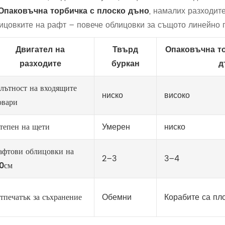
Опаковъчна торбичка с плоско дъно
, намалих разходит
ицовките на рафт – повече облицовки за същото линейно п
Двигател на
Твърд
Опаковъчна то
разходите
буркан
д
лътност на входящите
ниско
високо
овари
тепен на щети
Умерен
ниско
афтови облицовки на
2–3
3–4
0см
тпечатък за съхранение
Обемни
Корабите са пл