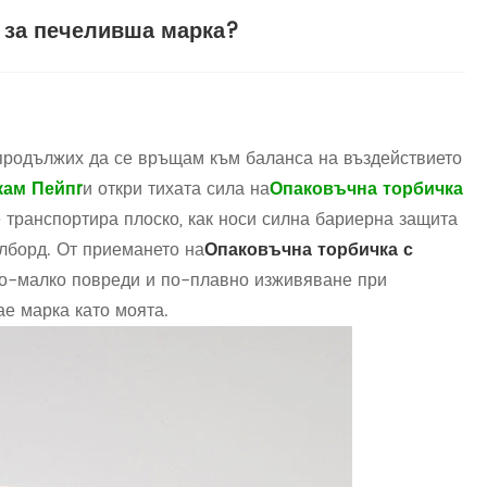
 за печеливша марка?
 продължих да се връщам към баланса на въздействието
кам Пейп
r
и откри тихата сила на
Опаковъчна торбичка
се транспортира плоско, как носи силна бариерна защита
илборд. От приемането на
Опаковъчна торбичка с
по-малко повреди и по-плавно изживяване при
ае марка като моята.