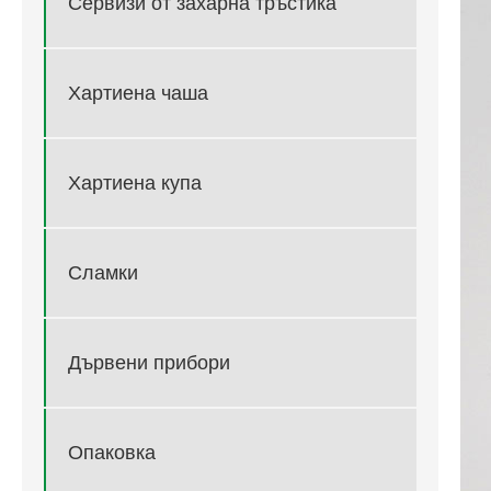
Сервизи от захарна тръстика
Хартиена чаша
Хартиена купа
Сламки
Дървени прибори
Опаковка