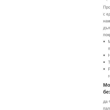
Про
с е
нам
дъл
пок
Р
Мо
бе
да 
пал