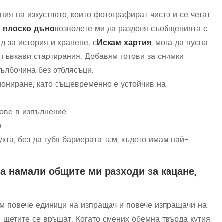
ия на изкуството, които фотографират чисто и се четат
с плоско дъно
позволете ми да разделя съобщенията с
д за история и хранене. с
Искам хартия
, мога да пусна
а гъвкави стартирания. Добавям готови за снимки
дълбочина без отблясъци.
циониране, като същевременно е устойчив на
ове в изпълнение
о
кта, без да губя бариерата там, където имам най-
а намали общите ми разходи за кацане,
ям повече единици на изпращач и повече изпращачи на
и щетите се връщат. Когато смених обемна твърда кутия