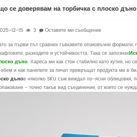
що се доверявам на торбичка с плоско дъно
025-12-15
3
Оставете ми съобщение
ато за първи път сравних гъвкавите опаковъчни формати,
рафтовете, разходите и устойчивостта. Така се запознах
Ис
лоско дъно
. Хареса ми как стои стабилно като кутия, но 
 обем и как панелите за печат превръщат продукта ми в б
оско дъно
в няколко SKU съм виждал по-ясни облицовки, 
опаковане - точно такъв вид съединение, от което се нужд