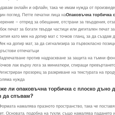
давам онлайн и офлайн, така че имам нужда от произведен
дин поглед. Петте печатни лица на
Опаковъчна торбичка 
ерение – отпред за обещание, отстрани за твърдения, отза
бок печат за богати твърди частици или дигитален печат з
рития като мек на допир мат с точков гланц, за да създам 
Мек на допир мат, за да сигнализира за първокласно пози
пръстови отпечатъци
Надпечатване против надраскване за защита на тъмни фон
Точков лак върху лога за миниатюри, спиращи превъртанет
егистриран прозорец за разкриване на текстурата на проду
голяма нужда
же ли опаковъчна торбичка с плоско дъно д
з да спъвам?
Формата намалява празното пространство, така че постав
ет. Основата, подобна на тухли, също намалява падането 