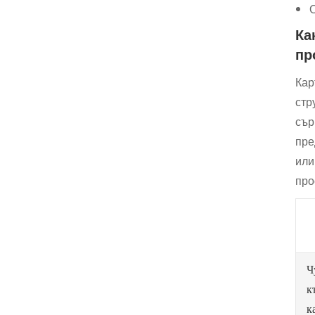
Ка
пр
Кар
стр
сър
пре
или
про
Ч
к
к