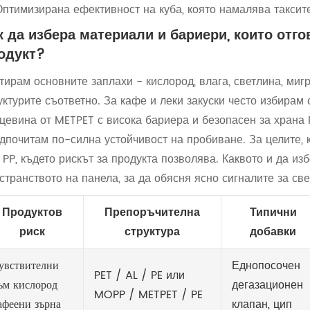
Оптимизирана ефективност на куба, която намалява таксите
к да избера материали и бариери, които отго
одукт?
тирам основните заплахи - кислород, влага, светлина, ми
уктурите съответно. За кафе и леки закуски често избирам
цевина от METPET с висока бариера и безопасен за храна 
дпочитам по-силна устойчивост на пробиване. За целите, 
 PP, където рискът за продукта позволява. Каквото и да изб
странството на панела, за да обясня ясно сигналите за св
Продуктов
Препоръчителна
Типични
риск
структура
добавки
увствителни
Еднопосочен
PET / AL / PE или
ъм кислород
дегазационен
MOPP / METPET / PE
афеени зърна
клапан, цип