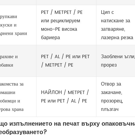
PET / METPET / PE
Цип с
рупкави
или рециклируем
натискане за
акуски и
моно-PE висока
затваряне,
ърнени храни
бариера
лазерна резка
рахове и
PET / AL / PE или PET
Заоблени ъгли
обавки
/ METPET / PE
прорез
акомства за
Отвор за
омашни
НАЙЛОН / METPET /
закачане,
юбимци и
PE или PET / AL / PE
прозорец,
урова храна
плъзгач
що изпълнението на печат върху опаковъчн
еобразуването?