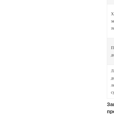
Х
з
з
П
д
Л
д
л
с
За
пр