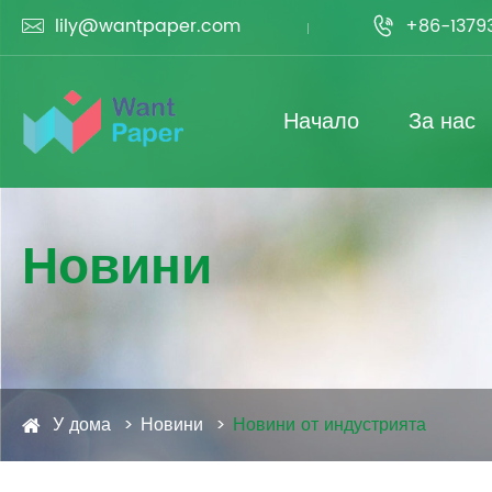
lily@wantpaper.com
+86-1379


Начало
За нас
Новини
У дома
Новини
Новини от индустрията