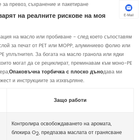
 за превоз, съхранение и пакетиране
варят на реалните рискове на моя
E-Mail
грация на масло или пробиване - след което съпоставям
 слой за печат от PET или MOPP, алуминиево фолио или
PE уплътнител. За богата на масло гранола или ядки
които могат да се рециклират, преминавам към моно-PE
ера,
Опаковъчна торбичка с плоско дъно
дава ми
ежест и инструкциите за изхвърляне.
Защо работи
Контролира освобождаването на аромата,
блокира O
, предпазва маслата от гранясване
2