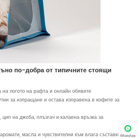
дъно по-добра от типичните стоящи
а на логото на рафта и онлайн обявите
утии за изпращане и остава изправена в кофите за
 цип на джоба, плъзгач и калаена връзка за
ромати, масла и чувствителни към влага съставки
WhatsApp