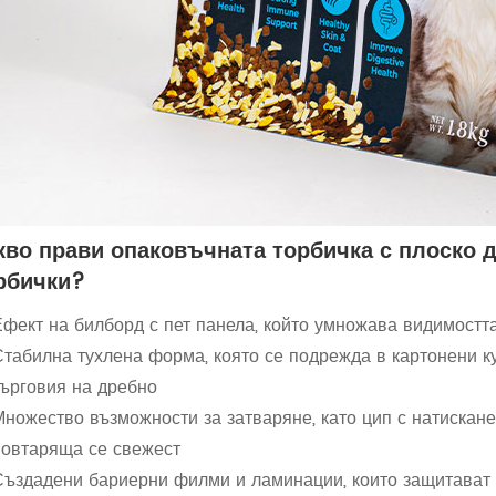
кво прави опаковъчната торбичка с плоско 
рбички?
Ефект на билборд с пет панела, който умножава видимостт
Стабилна тухлена форма, която се подрежда в картонени к
търговия на дребно
ножество възможности за затваряне, като цип с натискане,
повтаряща се свежест
Създадени бариерни филми и ламинации, които защитават а