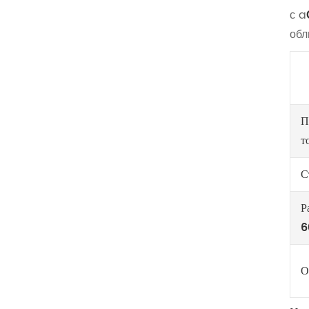
с a
обл
П
т
С
Р
6
О