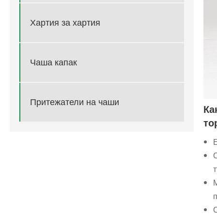
Хартия за хартия
Чаша капак
Притежатели на чаши
Ка
то
М