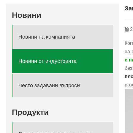
За
Новини
2
Новини на компанията
Ког
на 
с п
Новини от индустрията
без
пл
раз
Често задавани въпроси
Продукти