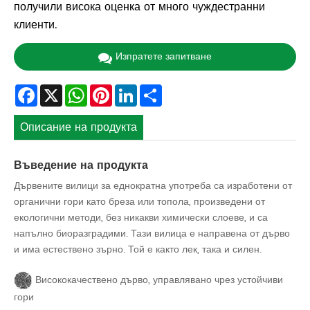
получили висока оценка от много чуждестранни
клиенти.
Изпратете запитване
Facebook
X
WhatsApp
Pinterest
LinkedIn
Share
Описание на продукта
Въведение на продукта
Дървените вилици за еднократна употреба са изработени от
органични гори като бреза или топола, произведени от
екологични методи, без никакви химически слоеве, и са
напълно биоразградими. Тази вилица е направена от дърво
и има естествено зърно. Той е както лек, така и силен.
Висококачествено дърво, управлявано чрез устойчиви
гори