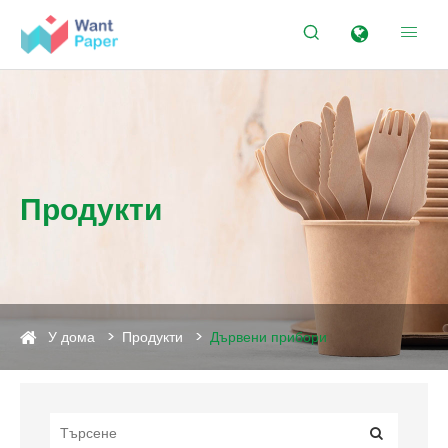


Продукти
У дома
Продукти
Дървени прибори