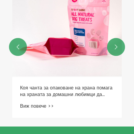


Коя чанта за опаковане на храна помага
на храната за домашни любимци да
остане свежа за по-дълго време?
Виж повече >>