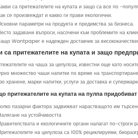
Какви са притежателите на купата и защо са все по -попул
ак се произвеждат и какво ги прави екологични.
Основни параметри на продукта и предимства за бизнеса.
Често задавани въпроси, насочени към проблемите на клие
Защо Wantpaper е надежден доставчик за висококачествен
и са притежателите на купата и защо предпр
тежателите на чаша за целулоза, известни още като носит
урно множество чаши напитки по време на транспортиране.
зо хранене, марки напитки, услуги за доставка и супермарк
що притежателите на купата на пулпа придобиват
олко пазарни фактора задвижват нарастващото им търсен
Налягане на устойчивостта
Правителствата и екологичните органи налагат по-строги р
Притежателите на целулоза са 100% рециклируеми, биоразг