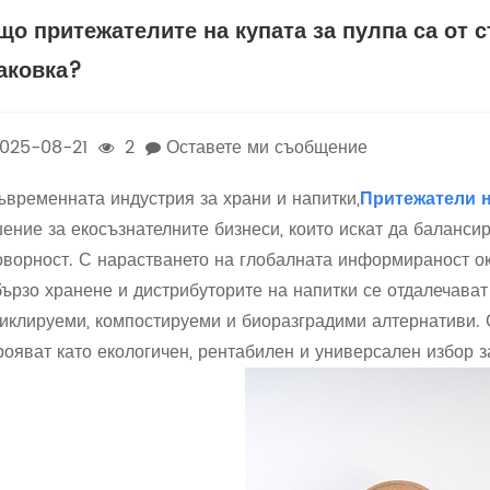
що притежателите на купата за пулпа са от 
аковка?
025-08-21
2
Оставете ми съобщение
ъвременната индустрия за храни и напитки,
Притежатели н
ение за екосъзнателните бизнеси, които искат да баланси
оворност. С нарастването на глобалната информираност ок
бързо хранене и дистрибуторите на напитки се отдалечават
иклируеми, компостируеми и биоразградими алтернативи. С
рояват като екологичен, рентабилен и универсален избор з