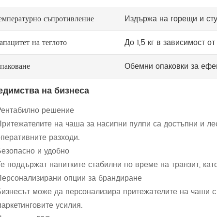
емпературно съпротивление
Издържа на горещи и ст
апацитет на теглото
До 1,5 кг в зависимост о
паковане
Обемни опаковки за ефе
едимства на бизнеса
Рентабилно решение
Притежателите на чаша за насипни пулпи са достъпни и лес
оперативните разходи.
Безопасно и удобно
Те поддържат напитките стабилни по време на транзит, кат
Персонализирани опции за брандиране
Бизнесът може да персонализира притежателите на чаши с 
маркетинговите усилия.