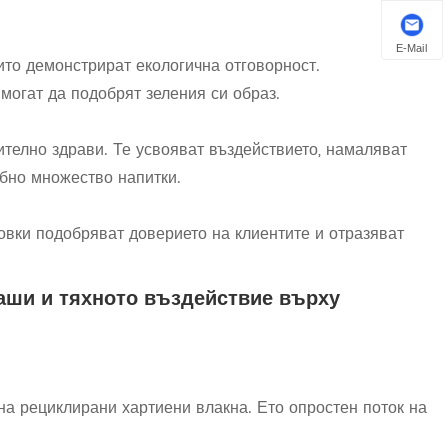
E-Mail
то демонстрират екологична отговорност.
могат да подобрят зеления си образ.
ително здрави. Те усвояват въздействието, намаляват
обно множество напитки.
овки подобряват доверието на клиентите и отразяват
аши и тяхното въздействие върху
на рециклирани хартиени влакна. Ето опростен поток на