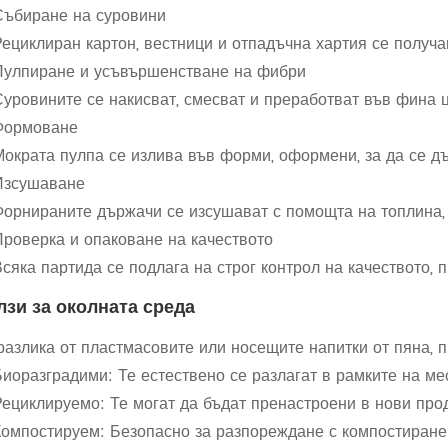
Събиране на суровини
Рециклиран картон, вестници и отпадъчна хартия се получа
Пулпиране и усъвършенстване на фибри
Суровините се накисват, смесват и преработват във фина ц
Формоване
Мократа пулпа се излива във форми, оформени, за да се 
Изсушаване
Форнираните държачи се изсушават с помощта на топлина,
Проверка и опаковане на качеството
сяка партида се подлага на строг контрол на качеството, 
лзи за околната среда
разлика от пластмасовите или носещите напитки от пяна, 
Биоразградими: Те естествено се разлагат в рамките на ме
Рециклируемо: Те могат да бъдат пренастроени в нови про
Компостируем: Безопасно за разпореждане с компостиране