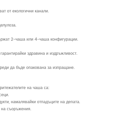
ват от екологични канали.
елулоза.
държат 2-чаша или 4-чаша конфигурации.
 гарантирайки здравина и издръжливост.
преди да бъде опакована за изпращане.
притежателите на чаша са:
сеци.
дукти, намалявайки отпадъците на депата.
 на съоръжения.