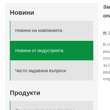
За
Новини
оп
Новини на компанията
2
В с
Новини от индустрията
реш
отг
за 
Често задавани въпроси
рец
отк
Продукти