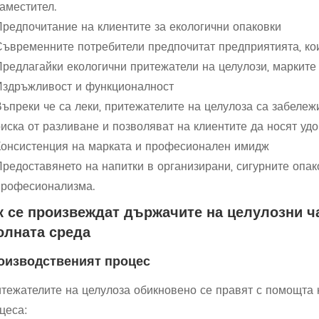
аместител.
Предпочитание на клиентите за екологични опаковки
Съвременните потребители предпочитат предприятията, кои
Предлагайки екологични притежатели на целулози, марките 
Издръжливост и функционалност
Въпреки че са леки, притежателите на целулоза са забележ
риска от разливане и позволяват на клиентите да носят уд
Консистенция на марката и професионален имидж
Предоставянето на напитки в организирани, сигурните опак
професионализма.
к се произвеждат държачите на целулозни ч
олната среда
оизводственият процес
тежателите на целулоза обикновено се правят с помощта 
цеса: