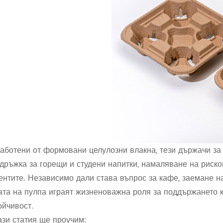
аботени от формовани целулозни влакна, тези държачи за
дръжка за горещи и студени напитки, намаляване на риско
ентите. Независимо дали става въпрос за кафе, заемане н
ата на пулпа играят жизненоважна роля за поддържането ка
ойчивост.
ази статия ще проучим: