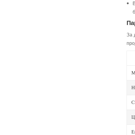
б
Па
За 
про
М
Н
С
Ц
Е