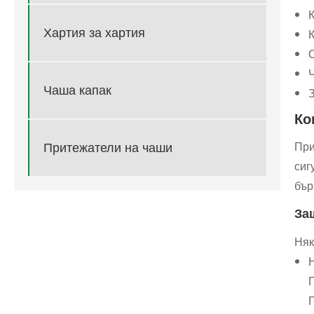
Хартия за хартия
К
Чаша капак
Ко
При
Притежатели на чаши
сиг
бър
За
Няк