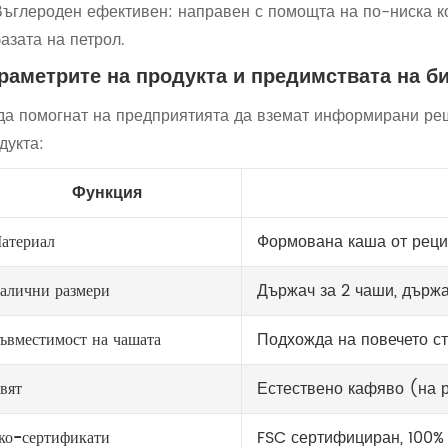
Въглероден ефективен: направен с помощта на по-ниска к
азата на петрол.
раметрите на продукта и предимствата на б
да помогнат на предприятията да вземат информирани реш
дукта:
Функция
атериал
Формована каша от реци
алични размери
Държач за 2 чаши, държа
ъвместимост на чашата
Подхожда на повечето с
вят
Естествено кафяво (на 
ко-сертификати
FSC сертифициран, 100%