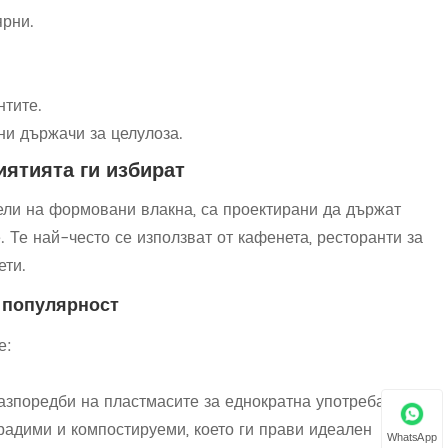
ярни.
нтите.
и държачи за целулоза.
иятията ги избират
ели на формовани влакна, са проектирани да държат
 Те най-често се използват от кафенета, ресторанти за
ети.
 популярност
е:
азпоредби на пластмасите за еднократна употреба.
радими и компостируеми, което ги прави идеален
WhatsApp