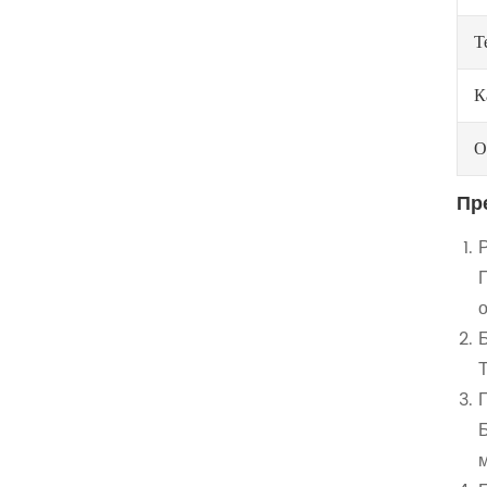
Т
К
О
Пр