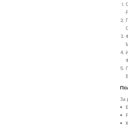
В
По
За 