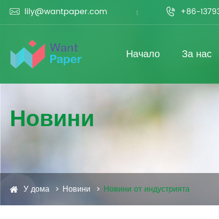
lily@wantpaper.com
+86-1379


Начало
За нас
Новини
У дома
Новини
Новини от индустрията