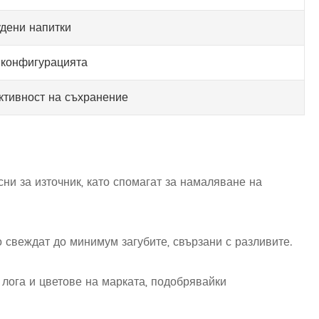
удени напитки
т конфигурацията
ктивност на съхранение
ни за източник, като спомагат за намаляване на
о свеждат до минимум загубите, свързани с разливите.
лога и цветове на марката, подобрявайки