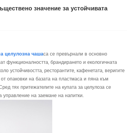
съществено значение за устойчивата
а целулозна чаша
са се превърнали в основно
рат функционалността, брандирането и екологичната
оло устойчивостта, ресторантите, кафенетата, веригите
 от опаковки на базата на пластмаса и пяна към
ред тях притежателите на купата за целулоза се
а управление на заемане на напитки.