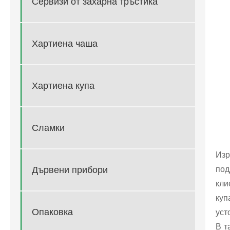
Сервизи от захарна тръстика
Хартиена чаша
Хартиена купа
Сламки
Изр
под
Дървени прибори
кли
куп
Опаковка
уст
В т