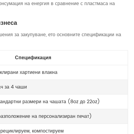
онсумация на енергия в сравнение с пластмаса на
изнеса
ения за закупуване, ето основните спецификации на
Спецификация
клирани хартиени влакна
ч за 4 чаши
тандартни размери на чашата (8oz до 22oz)
разположение на персонализиран печат)
 рециклируем, компостируем