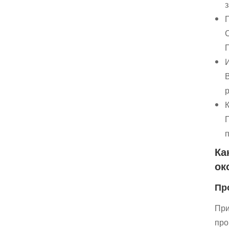
з
Ка
ок
Пр
При
про